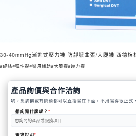
30-40mmHg漸進式壓力襪 防靜脈曲張/大腿襪 西
#緹絲
#彈性襪
#醫用輔助
#大腿襪
#壓力襪
產品詢價與合作洽詢
嗨，想詢價或有問題都可以直接寫在下面，不用寫得很正式
想詢問什麼呢？
需求說明