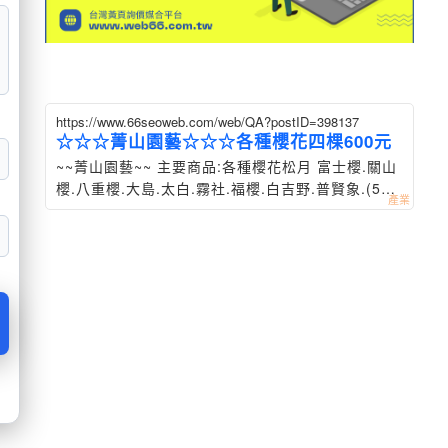
https://www.66seoweb.com/web/QA?postID=398137
☆☆☆菁山園藝☆☆☆各種櫻花四棵600元
~~菁山園藝~~ 主要商品:各種櫻花松月 富士櫻.關山
櫻.八重櫻.大島.太白.霧社.福櫻.白吉野.普賢象.(50-
60公分).綠萼.香水櫻(60-80公分)等(有些品種數量
不多..