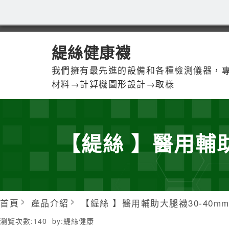
緹絲健康襪
我們擁有最先進的設備和各種檢測儀器，
材料→計算機圖形設計→取樣
【緹絲 】醫用輔助
首頁
產品介紹
【緹絲 】醫用輔助大腿襪30-40m
瀏覽次數:
140
by:
緹絲健康