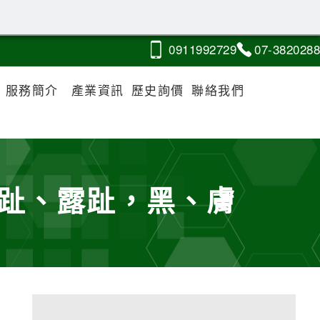
0911
9
9
2
729
07-3
8
2
0
288
服務簡介
產業資訊
歷史詢價
聯絡我們
 包趾、露趾，黑、膚