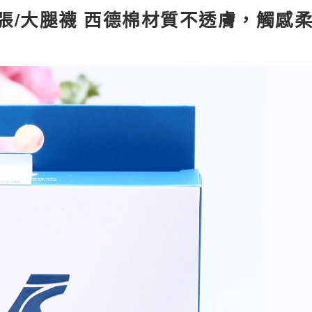
脈曲張/大腿襪 西德棉材質不透膚，觸感