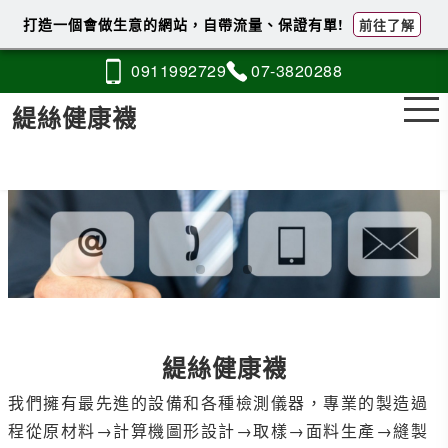
打造一個會做生意的網站，自帶流量、保證有單!
前往了解
0911
9
9
2
729
07-3
8
2
0
288
緹絲健康襪
緹絲健康襪
我們擁有最先進的設備和各種檢測儀器，專業的製造過
程從原材料→計算機圖形設計→取樣→面料生產→縫製