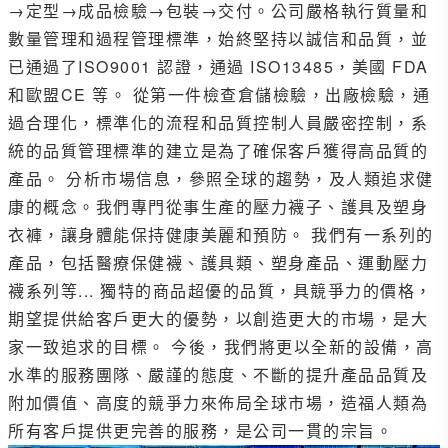
→定型→成品檢驗→包裝→交付。公司嚴格執行質量和
數量管理和過程管理標準，始終堅持以誠信和品質，並
已通過了ISO9001 認證，通過 ISO13485，美國 FDA
和歐盟CE 等。 從第一件檢查倉儲檢驗，出廠檢驗，通
過合理化，標準化的流程和品質控制人員嚴密控制，系
統的品質管理標準的建立是為了確保客戶獲得高品質的
產品。 分析市場信息，參照全球的趨勢，及人類追求健
康的概念。我們專門從事生產的壓力襪子、護具及塑身
衣褲，讓身體能保持健康美麗和預防。 我們有一系列的
產品，包括醫療保健襪、護具類、塑身產品、運動壓力
襪系列等... 獨特的商品超優的品質，具競爭力的價格，
期望提供給客戶更大的優勢，以創造更大的市場，是大
家一致追求的目標。 今後，我們將更以全新的設備，高
水準的服務團隊、嚴謹的態度、不斷的提升產品品質及
附加價值、高度的競爭力來佈局全球市場，造福人類為
所有客戶提供更完善的服務，是公司一貫的宗旨。