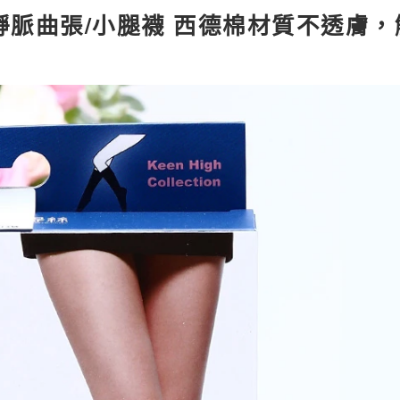
 防靜脈曲張/小腿襪 西德棉材質不透膚，