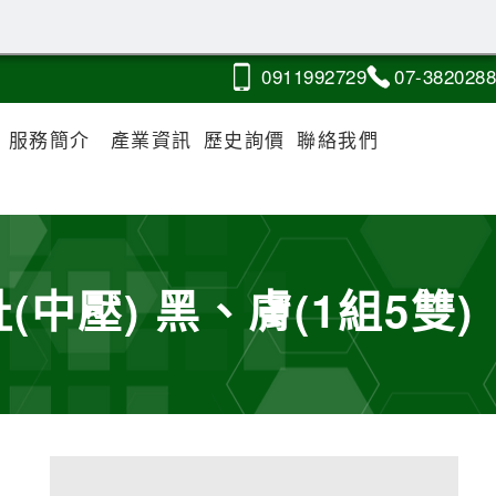
0911
9
9
2
729
07-3
8
2
0
288
服務簡介
產業資訊
歷史詢價
聯絡我們
(中壓) 黑、膚(1組5雙)