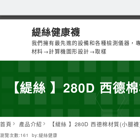
緹絲健康襪
我們擁有最先進的設備和各種檢測儀器，
材料→計算機圖形設計→取樣
【緹絲 】280D 西德棉
首頁
產品介紹
【緹絲 】280D 西德棉材質(小腿襪
瀏覽次數:
161
by:
緹絲健康