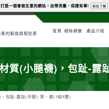
打造一個會做生意的網站，自帶流量、保證有單!
前往了解
首頁
緹絲健康
產品介紹
專業的製造過程從原
材質(小腿襪)，包趾-露趾
)，包趾-露趾(中壓) 黑、膚(1組5雙)