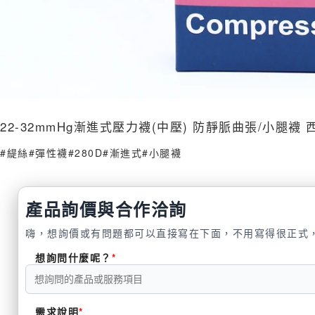
22-32mmHg漸進式壓力襪(中壓) 防靜脈曲張/小
#緹絲
#彈性襪
#280D
#漸進式
#小腿襪
產品詢價與合作洽詢
嗨，想詢價或有問題都可以直接寫在下面，不用寫得很正式
想詢問什麼呢？
需求說明