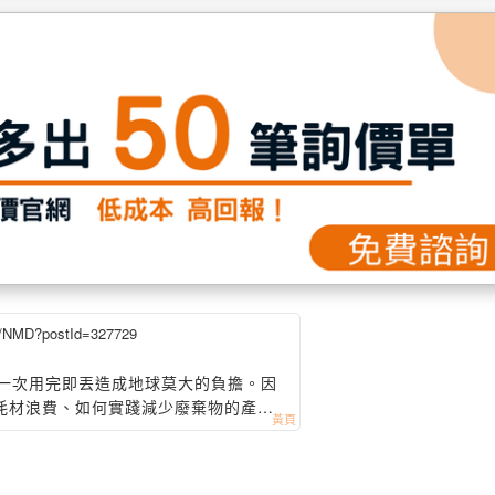
b/NMD?postId=327729
，一次用完即丟造成地球莫大的負擔。因
耗材浪費、如何實踐減少廢棄物的產生
問題。台灣三洋正式由日本引進SANY